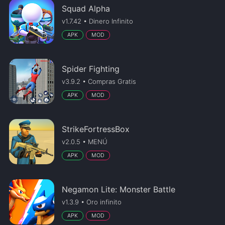
Squad Alpha
v1.7.42 • Dinero Infinito
APK
MOD
Spider Fighting
v3.9.2 • Compras Gratis
APK
MOD
StrikeFortressBox
v2.0.5 • MENÚ
APK
MOD
Negamon Lite: Monster Battle
v1.3.9 • Oro infinito
APK
MOD