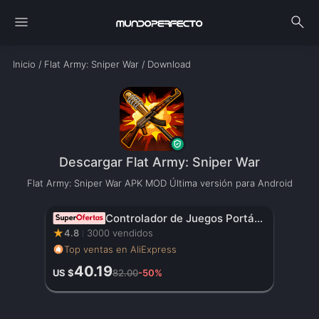
menu
search
Inicio
/
Flat Army: Sniper War
/
Download
Descargar Flat Army: Sniper War
Flat Army: Sniper War APK MOD Última versión para Android
Controlador de Juegos Portátil Original con Pantalla HD de 3.5 Pulgadas, Batería Recargable – Regalo de Navidad Perfecto para Gamers
★
4.8
3000 vendidos
Top ventas en AliExpress
40.19
US $
82.00
-50%