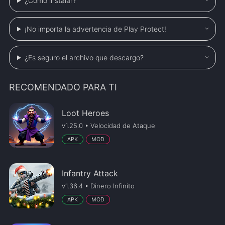
¿Cómo instalar?
¡No importa la advertencia de Play Protect!
¿Es seguro el archivo que descargo?
RECOMENDADO PARA TI
Loot Heroes
v1.25.0 • Velocidad de Ataque
APK
MOD
Infantry Attack
v1.36.4 • Dinero Infinito
APK
MOD